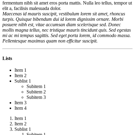
fermentum nibh sit amet eros porta mattis. Nulla leo tellus, tempor ut
elit a, facilisis malesuada dolor.
Maecenas id mauris suscipit, vestibulum lorem sit amet, rhoncus
turpis. Quisque bibendum dui id lorem dignissim ornare. Morbi
posuere nibh est, vitae accumsan diam scelerisque sed. Donec
mollis magna tellus, nec tristique mauris tincidunt quis. Sed egestas
mi ac mi tempus sagittis. Sed eget porta lorem, id commodo massa.
Pellentesque maximus quam non efficitur suscipit.
Lists
Item 1
Item 2
Sublist 1
Subitem 1
Subitem 2
Subitem 3
Item 3
Item 4
Item 1
Item 2
Sublist 1
Subitem 1