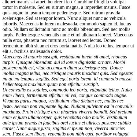
aliquet mauris sit amet, hendrerit leo. Curabitur fringilla volutpat
tortor in molestie. Sed eu rutrum magna, a imperdiet mauris. Fusce
quis augue in ipsum tempor pellentesque. Sed rutrum gravida
scelerisque. Sed at tempor lorem. Nunc aliquet nunc ac vehicula
lobortis. Maecenas in lorem malesuada, commodo sapien id, luctus
odio. Nullam sollicitudin nunc ac mollis bibendum. Sed nec mollis
turpis. Pellentesque venenatis nunc et mi aliquam laoreet. Maecenas
nulla eros, pharetra nec rutrum at, laoreet sed lectus. Donec
fermentum nibh sit amet eros porta mattis. Nulla leo tellus, tempor ut
elit a, facilisis malesuada dolor.
Maecenas id mauris suscipit, vestibulum lorem sit amet, rhoncus
turpis. Quisque bibendum dui id lorem dignissim ornare. Morbi
posuere nibh est, vitae accumsan diam scelerisque sed. Donec
mollis magna tellus, nec tristique mauris tincidunt quis. Sed egestas
mi ac mi tempus sagittis. Sed eget porta lorem, id commodo massa.
Pellentesque maximus quam non efficitur suscipit.
Ut convallis ex sodales, commodo leo porta, vulputate tellus. Nulla
enim libero, fermentum efficitur mi vel, congue commodo augue.
Vivamus purus magna, vestibulum vitae dictum nec, mattis nec
justo. Aenean non vulputate ligula. Nullam pulvinar est in convallis
maximus. Proin tristique arcu pharetra viverra blandit. Sed pretium
enim et justo ullamcorper, quis venenatis odio mollis. Vestibulum
ante ipsum primis in faucibus orci luctus et ultrices posuere cubilia
curae; Nunc augue justo, sagittis et ipsum non, viverra ultricies
sem. Fusce sem libero, venenatis non nibh eget, porttitor volutpat