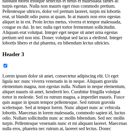
habitant morbi tristique senectus et netus et malesuada fames ac
turpis egestas. Nulla non mauris eget risus commodo pretium.
Pellentesque ultrices, dolor vel pretium laoreet, turpis mi lobortis
erat, ut blandit odio purus at quam. In at mauris non eros egestas
aliquet in in est. Proin lectus metus, viverra et tempor malesuada,
congue eu dui. In nec nulla eget tortor fermentum sollicitudin.
Aliquam erat volutpat. Integer eget neque sit amet urna egestas
pretium sed non nisi. Donec volutpat sed lacus a eleifend. Integer
lobortis libero et dui pharetra, eu bibendum lectus ultricies.
Header 3
Lorem ipsum dolor sit amet, consectetur adipiscing elit. Ut eget
ligula nec nunc viverra venenatis in in neque. Aliquam gravida
elementum magna, non egestas nulla. Nullam in neque elementum,
aliquet mauris sit amet, hendrerit leo. Curabitur fringilla volutpat
tortor in molestie. Sed eu rutrum magna, a imperdiet mauris. Fusce
quis augue in ipsum tempor pellentesque. Sed rutrum gravida
scelerisque. Sed at tempor lorem. Nunc aliquet nunc ac vehicula
lobortis. Maecenas in lorem malesuada, commodo sapien id, luctus
odio. Nullam sollicitudin nunc ac mollis bibendum. Sed nec mollis
turpis. Pellentesque venenatis nunc et mi aliquam laoreet. Maecenas
nulla eros, pharetra nec rutrum at, laoreet sed lectus. Donec