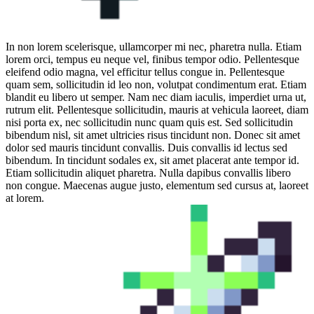
In non lorem scelerisque, ullamcorper mi nec, pharetra nulla. Etiam
lorem orci, tempus eu neque vel, finibus tempor odio. Pellentesque
eleifend odio magna, vel efficitur tellus congue in. Pellentesque
quam sem, sollicitudin id leo non, volutpat condimentum erat. Etiam
blandit eu libero ut semper. Nam nec diam iaculis, imperdiet urna ut,
rutrum elit. Pellentesque sollicitudin, mauris at vehicula laoreet, diam
nisi porta ex, nec sollicitudin nunc quam quis est. Sed sollicitudin
bibendum nisl, sit amet ultricies risus tincidunt non. Donec sit amet
dolor sed mauris tincidunt convallis. Duis convallis id lectus sed
bibendum. In tincidunt sodales ex, sit amet placerat ante tempor id.
Etiam sollicitudin aliquet pharetra. Nulla dapibus convallis libero
non congue. Maecenas augue justo, elementum sed cursus at, laoreet
at lorem.