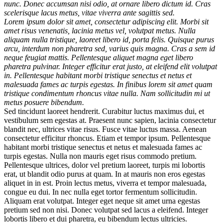
nunc. Donec accumsan nisi odio, at ornare libero dictum id. Cras
scelerisque lacus metus, vitae viverra ante sagittis sed.
Lorem ipsum dolor sit amet, consectetur adipiscing elit. Morbi sit
amet risus venenatis, lacinia metus vel, volutpat metus. Nulla
aliquam nulla tristique, laoreet libero id, porta felis. Quisque purus
arcu, interdum non pharetra sed, varius quis magna. Cras a sem id
neque feugiat mattis. Pellentesque aliquet magna eget libero
pharetra pulvinar. Integer efficitur erat justo, at eleifend elit volutpat
in. Pellentesque habitant morbi tristique senectus et netus et
malesuada fames ac turpis egestas. In finibus lorem sit amet quam
tristique condimentum rhoncus vitae nulla. Nam sollicitudin mi ut
metus posuere bibendum.
Sed tincidunt laoreet hendrerit. Curabitur luctus maximus dui, et
vestibulum sem egestas at. Praesent nunc sapien, lacinia consectetur
blandit nec, ultrices vitae risus. Fusce vitae luctus massa. Aenean
consectetur efficitur rhoncus. Etiam et tempor ipsum. Pellentesque
habitant morbi tristique senectus et netus et malesuada fames ac
turpis egestas. Nulla non mauris eget risus commodo pretium.
Pellentesque ultrices, dolor vel pretium laoreet, turpis mi lobortis
erat, ut blandit odio purus at quam. In at mauris non eros egestas
aliquet in in est. Proin lectus metus, viverra et tempor malesuada,
congue eu dui. In nec nulla eget tortor fermentum sollicitudin.
Aliquam erat volutpat. Integer eget neque sit amet urna egestas
pretium sed non nisi. Donec volutpat sed lacus a eleifend. Integer
lobortis libero et dui pharetra, eu bibendum lectus ultricies.