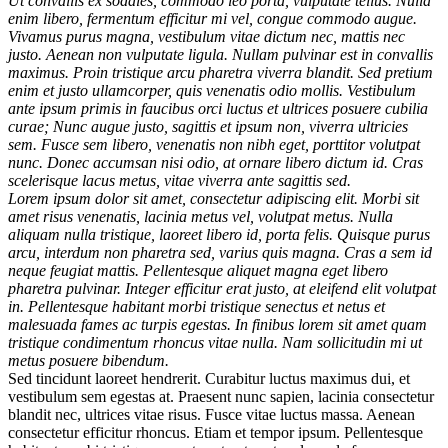
Ut convallis ex sodales, commodo leo porta, vulputate tellus. Nulla
enim libero, fermentum efficitur mi vel, congue commodo augue.
Vivamus purus magna, vestibulum vitae dictum nec, mattis nec
justo. Aenean non vulputate ligula. Nullam pulvinar est in convallis
maximus. Proin tristique arcu pharetra viverra blandit. Sed pretium
enim et justo ullamcorper, quis venenatis odio mollis. Vestibulum
ante ipsum primis in faucibus orci luctus et ultrices posuere cubilia
curae; Nunc augue justo, sagittis et ipsum non, viverra ultricies
sem. Fusce sem libero, venenatis non nibh eget, porttitor volutpat
nunc. Donec accumsan nisi odio, at ornare libero dictum id. Cras
scelerisque lacus metus, vitae viverra ante sagittis sed.
Lorem ipsum dolor sit amet, consectetur adipiscing elit. Morbi sit
amet risus venenatis, lacinia metus vel, volutpat metus. Nulla
aliquam nulla tristique, laoreet libero id, porta felis. Quisque purus
arcu, interdum non pharetra sed, varius quis magna. Cras a sem id
neque feugiat mattis. Pellentesque aliquet magna eget libero
pharetra pulvinar. Integer efficitur erat justo, at eleifend elit volutpat
in. Pellentesque habitant morbi tristique senectus et netus et
malesuada fames ac turpis egestas. In finibus lorem sit amet quam
tristique condimentum rhoncus vitae nulla. Nam sollicitudin mi ut
metus posuere bibendum.
Sed tincidunt laoreet hendrerit. Curabitur luctus maximus dui, et
vestibulum sem egestas at. Praesent nunc sapien, lacinia consectetur
blandit nec, ultrices vitae risus. Fusce vitae luctus massa. Aenean
consectetur efficitur rhoncus. Etiam et tempor ipsum. Pellentesque