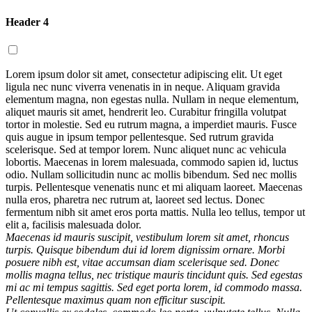
Header 4
Lorem ipsum dolor sit amet, consectetur adipiscing elit. Ut eget
ligula nec nunc viverra venenatis in in neque. Aliquam gravida
elementum magna, non egestas nulla. Nullam in neque elementum,
aliquet mauris sit amet, hendrerit leo. Curabitur fringilla volutpat
tortor in molestie. Sed eu rutrum magna, a imperdiet mauris. Fusce
quis augue in ipsum tempor pellentesque. Sed rutrum gravida
scelerisque. Sed at tempor lorem. Nunc aliquet nunc ac vehicula
lobortis. Maecenas in lorem malesuada, commodo sapien id, luctus
odio. Nullam sollicitudin nunc ac mollis bibendum. Sed nec mollis
turpis. Pellentesque venenatis nunc et mi aliquam laoreet. Maecenas
nulla eros, pharetra nec rutrum at, laoreet sed lectus. Donec
fermentum nibh sit amet eros porta mattis. Nulla leo tellus, tempor ut
elit a, facilisis malesuada dolor.
Maecenas id mauris suscipit, vestibulum lorem sit amet, rhoncus
turpis. Quisque bibendum dui id lorem dignissim ornare. Morbi
posuere nibh est, vitae accumsan diam scelerisque sed. Donec
mollis magna tellus, nec tristique mauris tincidunt quis. Sed egestas
mi ac mi tempus sagittis. Sed eget porta lorem, id commodo massa.
Pellentesque maximus quam non efficitur suscipit.