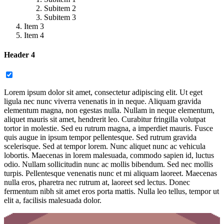
Subitem 2
Subitem 3
Item 3
Item 4
Header 4
Lorem ipsum dolor sit amet, consectetur adipiscing elit. Ut eget
ligula nec nunc viverra venenatis in in neque. Aliquam gravida
elementum magna, non egestas nulla. Nullam in neque elementum,
aliquet mauris sit amet, hendrerit leo. Curabitur fringilla volutpat
tortor in molestie. Sed eu rutrum magna, a imperdiet mauris. Fusce
quis augue in ipsum tempor pellentesque. Sed rutrum gravida
scelerisque. Sed at tempor lorem. Nunc aliquet nunc ac vehicula
lobortis. Maecenas in lorem malesuada, commodo sapien id, luctus
odio. Nullam sollicitudin nunc ac mollis bibendum. Sed nec mollis
turpis. Pellentesque venenatis nunc et mi aliquam laoreet. Maecenas
nulla eros, pharetra nec rutrum at, laoreet sed lectus. Donec
fermentum nibh sit amet eros porta mattis. Nulla leo tellus, tempor ut
elit a, facilisis malesuada dolor.